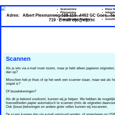
Scanservice
Kleur 
Printservice
Inbind
Adres: Albert Plesmanweg 108-110 4462 GC Goes Tel.
Kopieerservice
Lamine
Grootformaat Kopiëren
Grootf
719 E-mail eljo@eljo.nl
Home
Kopiëren
Printen
Plotten
Scannen
Inbinden
Lamineren
Presentaties
Locatie
Scannen
Als je iets via e-mail moet sturen, maar je hebt alleen papieren originelen,
dan op?
Misschien heb je thuis of op het werk een scanner staan, maar wat als he
stapel is?
Of bouwtekeningen?
Als dit je bekend voorkomt, kunnen wij je helpen. We hebben de mogelijk
hoeveelheden papier automatisch te scannen (mits de originelen daarvoor 
Ook (bouw-)tekeningen en andere grote vellen kunnen wij inscannen.
De scans kunnen dan via e-mail verstuurd worden, of opgeslagen op USB