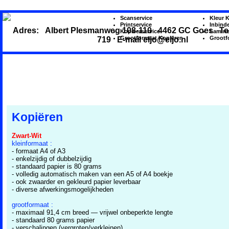
Scanservice
Kleur 
Printservice
Inbind
Adres: Albert Plesmanweg 108-110 4462 GC Goes Tel.
Kopieerservice
Lamine
Grootformaat Kopiëren
Grootf
719 E-mail eljo@eljo.nl
Home
Kopiëren
Printen
Plotten
Scannen
Inbinden
Lamineren
Presentaties
Locatie
Kopiëren
Zwart-Wit
kleinformaat :
- formaat A4 of A3
- enkelzijdig of dubbelzijdig
- standaard papier is 80 grams
- volledig automatisch maken van een A5 of A4 boekje
- ook zwaarder en gekleurd papier leverbaar
- diverse afwerkingsmogelijkheden
grootformaat :
- maximaal 91,4 cm breed — vrijwel onbeperkte lengte
- standaard 80 grams papier
- verschalingen (vergroten/verkleinen)