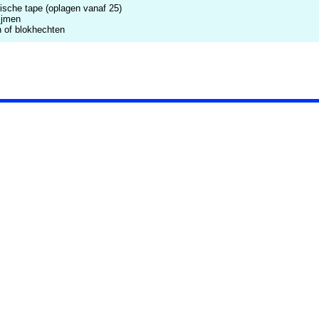
mische tape (oplagen vanaf 25)
ijmen
n of blokhechten