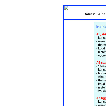
Adres: Alber
Inbin
A5, A4
- kunst
- wire-
- ther
- koudl
- niete
- vouwe
A4 sta
Home
- Steel
- kunst
Kopiëren
- hotm
- wire-
Printen
- ther
- koudl
Plotten
- niete
- vouwe
Scannen
A3 lig
- kunst
Afwerken
- wire-