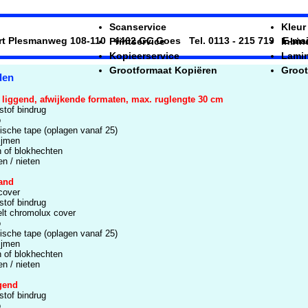
Scanservice
Kleur
t Plesmanweg 108-110 4462 GC Goes Tel. 0113 - 215 719 E-mail
Printservice
Inbin
Kopieerservice
Lami
Grootformaat Kopiëren
Groot
den
 liggend, afwijkende formaten, max. ruglengte 30 cm
stof bindrug
o
mische tape (oplagen vanaf 25)
ijmen
n of blokhechten
n / nieten
and
cover
stof bindrug
elt chromolux cover
o
mische tape (oplagen vanaf 25)
ijmen
n of blokhechten
n / nieten
gend
stof bindrug
o