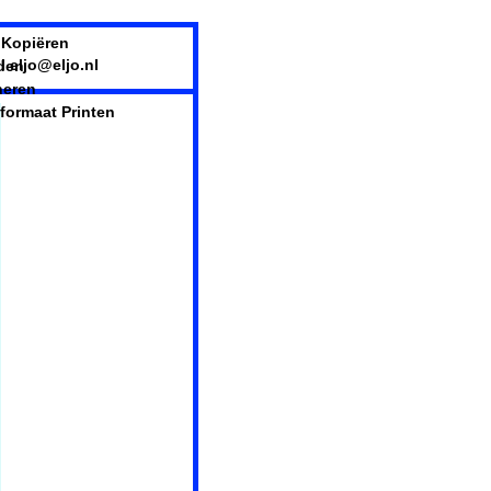
 Kopiëren
 eljo@eljo.nl
den
neren
formaat Printen